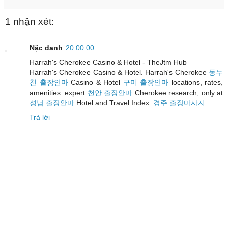
1 nhận xét:
Nặc danh
20:00:00
Harrah's Cherokee Casino & Hotel - TheJtm Hub
Harrah's Cherokee Casino & Hotel. Harrah's Cherokee
동두
천 출장안마
Casino & Hotel
구미 출장안마
locations, rates,
amenities: expert
천안 출장안마
Cherokee research, only at
성남 출장안마
Hotel and Travel Index.
경주 출장마사지
Trả lời