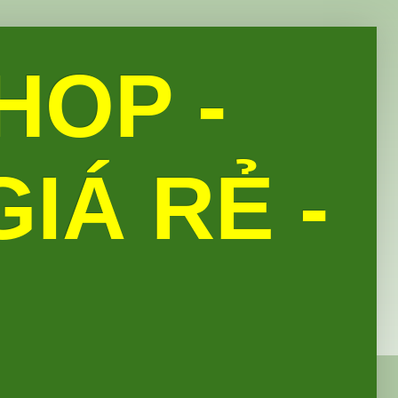
HOP -
IÁ RẺ -