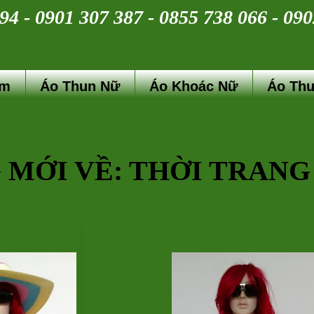
94 - 0901 307 387 - 0855 738 066 - 09
ầm
Áo Thun Nữ
Áo Khoác Nữ
Áo Thu
 MỚI VỀ: THỜI TRANG