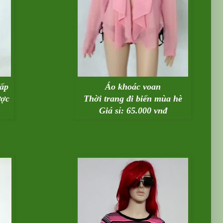
cấp
Áo khoác voan
ược
Thời trang đi biển mùa hè
Giá sỉ: 65.000 vnđ