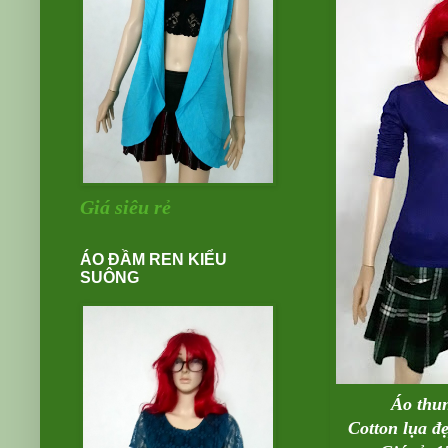
Giá siêu rẻ
ÁO ĐẦM REN KIỂU
SUÔNG
Áo thun
Cotton lụa đ