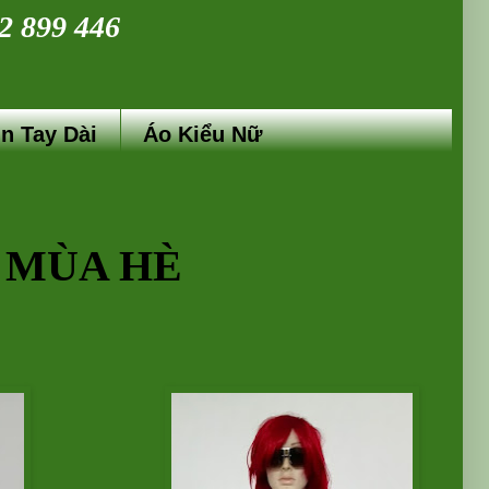
02 899 446
n Tay Dài
Áo Kiểu Nữ
 MÙA HÈ