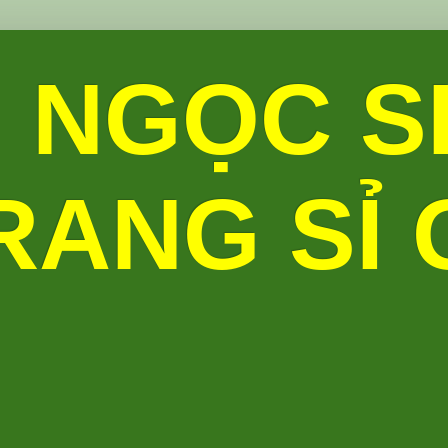
 NGỌC S
RANG SỈ G
M