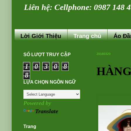
Liên hệ: Cellphone: 0987 148 4
Lời Giới Thiệu
Trang chủ
Áo Đ
SỐ LƯỢT TRUY CẬP
20180320
1
0
3
0
8
HÀNG
8
LỰA CHỌN NGÔN NGỮ
Powered by
Translate
Trang