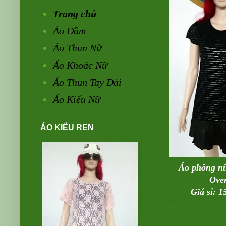
Trang chủ
Áo Đầm
Áo Thun Nữ
Áo Khoác Nữ
Áo Thun Tay Dài
Áo Kiểu Nữ
ÁO KIỂU REN
Áo phông n
Over
Giá sỉ: 1