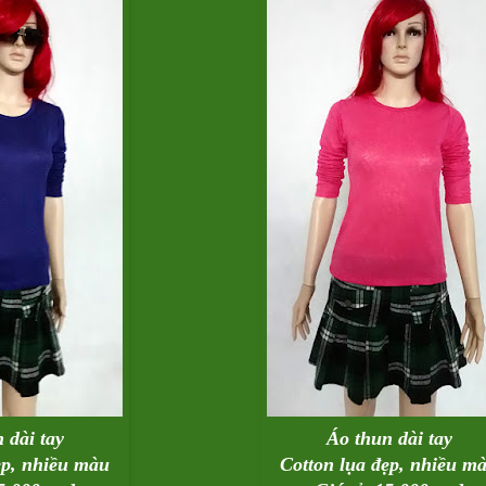
 dài tay
Áo thun dài tay
ẹp, nhiều màu
Cotton lụa đẹp, nhiều m