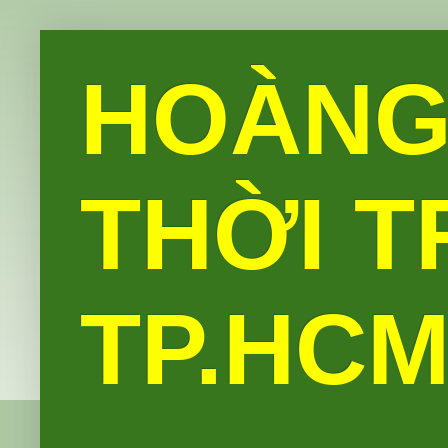
HOÀNG
THỜI T
TP.HC