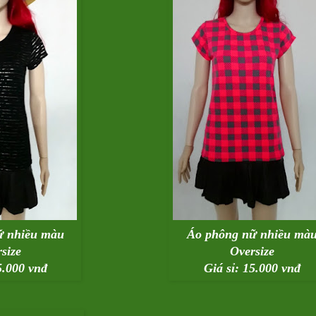
ữ nhiều màu
Áo phông nữ nhiều mà
size
Oversize
5.000 vnđ
Giá sỉ: 15.000 vnđ