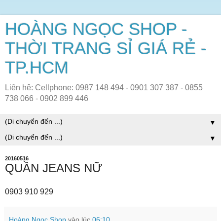
HOÀNG NGỌC SHOP -
THỜI TRANG SỈ GIÁ RẺ -
TP.HCM
Liên hệ: Cellphone: 0987 148 494 - 0901 307 387 - 0855
738 066 - 0902 899 446
▼
▼
20160516
QUẦN JEANS NỮ
0903 910 929
Hoàng Ngọc Shop
vào lúc
06:10